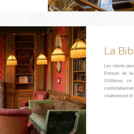
La Bib
Les clients peu
Entouré de li
XVIIIème, ce l
confortablem
chaleureuse et 