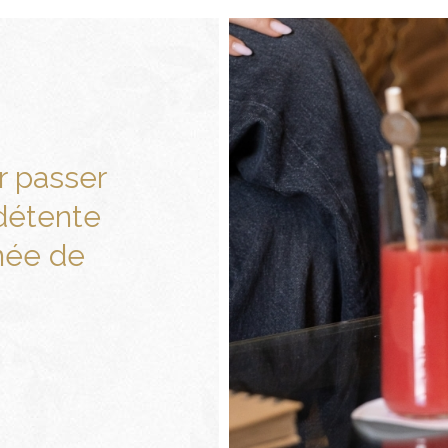
r passer
détente
née de