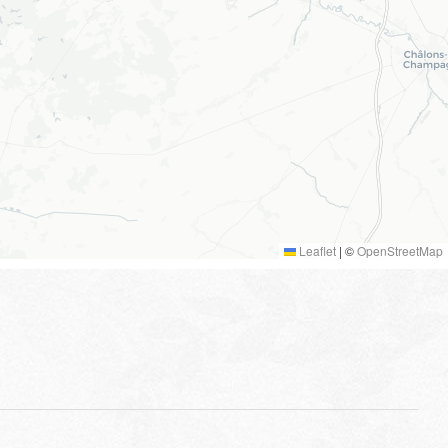
Leaflet
|
©
OpenStreetMap