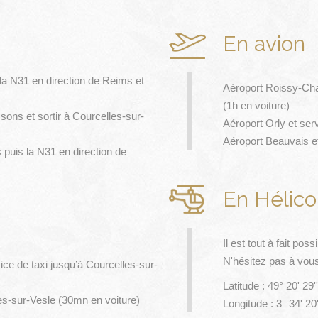
En avion
la N31 en direction de Reims et
Aéroport Roissy-Char
(1h en voiture)
ons et sortir à Courcelles-sur-
Aéroport Orly et ser
Aéroport Beauvais et
puis la N31 en direction de
En Hélico
Il est tout à fait po
N'hésitez pas à vous
ce de taxi jusqu’à Courcelles-sur-
Latitude : 49° 20' 29'
es-sur-Vesle (30mn en voiture)
Longitude : 3° 34' 20'